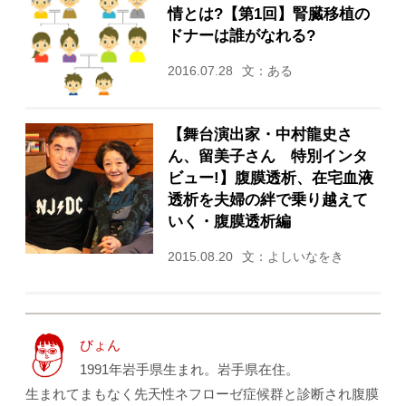
情とは?【第1回】腎臓移植の
ドナーは誰がなれる?
2016.07.28
文：ある
【舞台演出家・中村龍史さ
ん、留美子さん 特別インタ
ビュー!】腹膜透析、在宅血液
透析を夫婦の絆で乗り越えて
いく・腹膜透析編
2015.08.20
文：よしいなをき
びょん
1991年岩手県生まれ。岩手県在住。
生まれてまもなく先天性ネフローゼ症候群と診断され腹膜