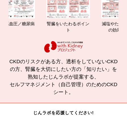
血圧／糖尿病
腎臓をいたわるポイン
減塩やたんぱく質
ト
の効果と重要性
CKDのリスクがある方、透析をしていないCKD
の方、腎臓を大切にしたい方の「知りたい」を
熟知したじんラボが提案する、
セルフマネジメント（自己管理）のためのCKD
シート。
じんラボを応援してください!