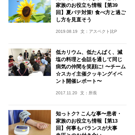
家族のお役立ち情報【第39
回】夏バテ対策! 食べ方と過ご
し方を見直そう
2019.08.19
文：アスペクト比P
低カリウム、低たんぱく、減
塩の料理と会話を通して同じ
病気の仲間を笑顔に! 〜チーム
☆スカイ主催クッキングイベ
ント開催レポート〜
2017.11.20
文：所長
知っトク? こんな事〜患者・
家族のお役立ち情報【第13
回】何事もバランスが大事