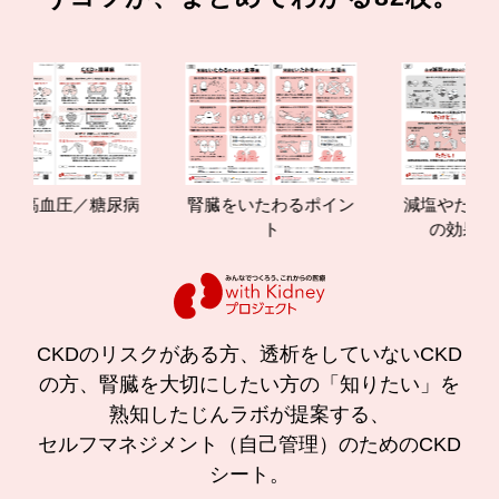
高血圧／糖尿病
腎臓をいたわるポイン
減塩やたんぱく
ト
の効果と重要
CKDのリスクがある方、透析をしていないCKD
の方、腎臓を大切にしたい方の「知りたい」を
熟知したじんラボが提案する、
セルフマネジメント（自己管理）のためのCKD
シート。