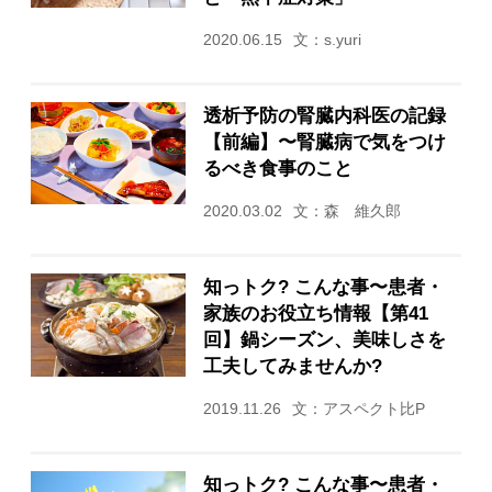
2020.06.15
文：s.yuri
透析予防の腎臓内科医の記録
【前編】〜腎臓病で気をつけ
るべき食事のこと
2020.03.02
文：森 維久郎
知っトク? こんな事〜患者・
家族のお役立ち情報【第41
回】鍋シーズン、美味しさを
工夫してみませんか?
2019.11.26
文：アスペクト比P
知っトク? こんな事〜患者・