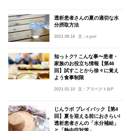
透析患者さんの夏の適切な水
分摂取方法
2021.08.16
文：s.yuri
知っトク? こんな事〜患者・
家族のお役立ち情報【第46
回】試すことから徐々に覚え
よう食事制限
2021.02.10
文：アスペクト比P
じんラボ プレイバック【第4
回】夏を迎える前におさらい!
透析患者さんの「水分補給」
と「熱中症対策」