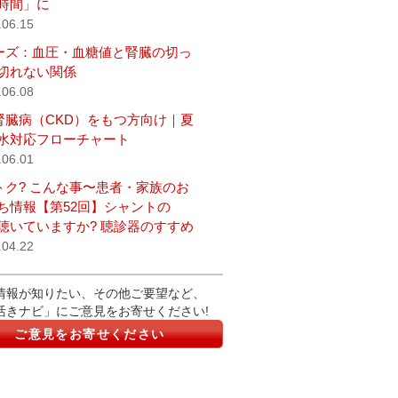
時間」に
.06.15
ーズ：血圧・血糖値と腎臓の切っ
切れない関係
.06.08
腎臓病（CKD）をもつ方向け｜夏
水対応フローチャート
.06.01
トク? こんな事〜患者・家族のお
ち情報【第52回】シャントの
聴いていますか? 聴診器のすすめ
.04.22
情報が知りたい、その他ご要望など、
活きナビ」にご意見をお寄せください!
ご意見をお寄せください