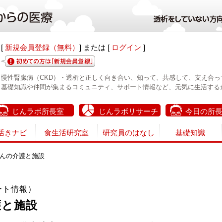
[
新規会員登録（無料）
] または [
ログイン
]
慢性腎臓病（CKD）・透析と正しく向き合い、知って、共感して、支え合っ
基礎知識や仲間が集まるコミュニティ、サポート情報など、元気に生活する
じんラボ所長室
じんラボリサーチ
今日の所
活きナビ
食生活研究室
研究員のはなし
基礎知識
んの介護と施設
ート情報）
護と施設