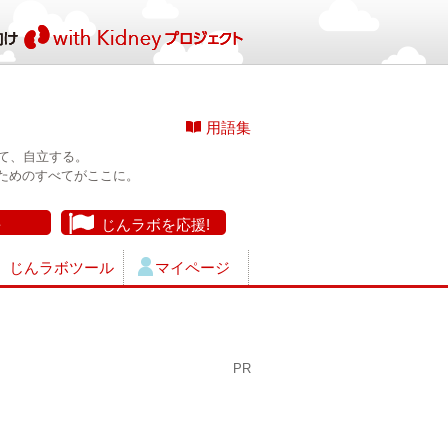
用語集
て、自立する。
ためのすべてがここに。
長
じんラボを応援!
じんラボツール
マイページ
PR