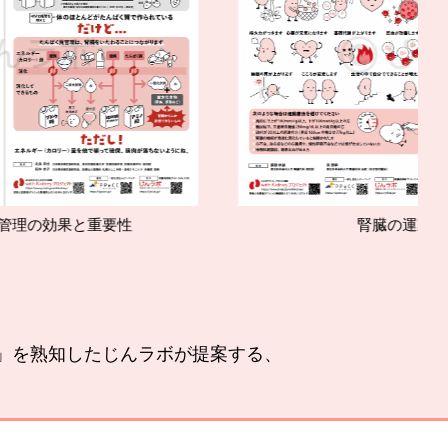
腎臓の運動療法の基本
い」を熟知したじんラボが提案する、
。