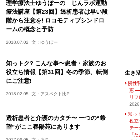
理学療法士ゆうぼーの じんラボ運動
療法講座【第23回】透析患者は早い段
階から注意を! ロコモティブシンドロ
ームの概念と予防
2018.07.02
文：ゆうぼー
知っトク? こんな事〜患者・家族のお
役立ち情報【第31回】冬の季節、転倒
生き
にご注意!
慢性
恵 
2018.02.05
文：アスペクト比P
リフ
2026
知っ
透析患者と介護のカタチ〜 一つの“希
役立
望”がここ春陽苑にあります
テー
「た
2017.06.05
文：所長