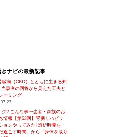
活きナビの最新記事
腎臓病（CKD）とともに生きる知
— 当事者の回答から見えた工夫と
レーミング
.07.27
トク? こんな事〜患者・家族のお
ち情報【第53回】腎臓リハビリ
ションやってみた! 透析時間を
だ過ごす時間」から「身体を取り