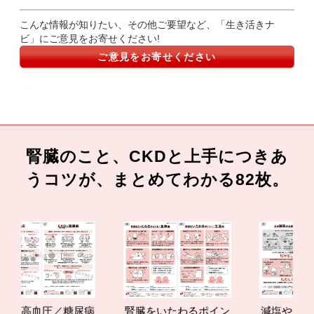
こんな情報が知りたい、その他ご要望など、「生き活きナ
ビ」にご意見をお寄せください!
ご意見をお寄せください
腎臓のこと、CKDと上手につきあ
うコツが、まとめてわかる82枚。
Dと高血圧／糖尿病
腎臓をいたわるポイン
減塩やたんぱ