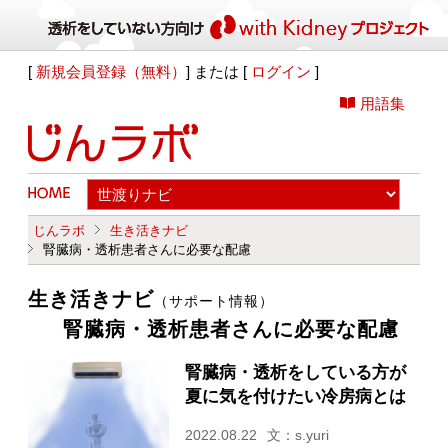
[
新規会員登録（無料）
] または [
ログイン
]
用語集
じんラボ
生き活きナビ
腎臓病・透析患者さんに必要な配慮
生き活きナビ
（サポート情報）
腎臓病・透析患者さんに必要な配慮
腎臓病・透析をしている方が
夏に気を付けたい冷房病とは
2022.08.22
文：s.yuri