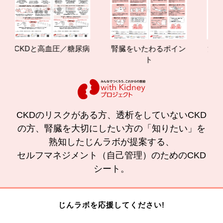
CKDと高血圧／糖尿病
腎臓をいたわるポイン
減塩や
ト
の
CKDのリスクがある方、透析をしていないCKD
の方、腎臓を大切にしたい方の「知りたい」を
熟知したじんラボが提案する、
セルフマネジメント（自己管理）のためのCKD
シート。
じんラボを応援してください!