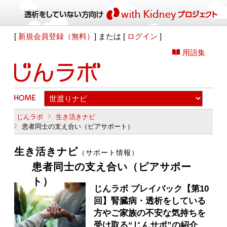
[
新規会員登録（無料）
] または [
ログイン
]
用語集
じんラボ
生き活きナビ
患者同士の支え合い（ピアサポート）
生き活きナビ
（サポート情報）
患者同士の支え合い（ピアサポー
ト）
じんラボ プレイバック【第10
回】腎臓病・透析をしている
方やご家族の不安な気持ちを
受け取る“じんサポ”の紹介