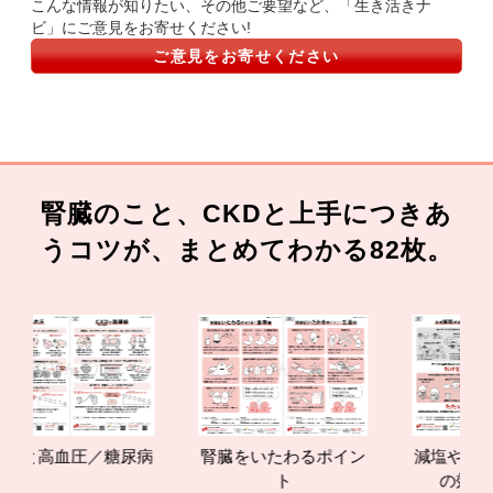
こんな情報が知りたい、その他ご要望など、「生き活きナ
ビ」にご意見をお寄せください!
ご意見をお寄せください
腎臓のこと、CKDと上手につきあ
うコツが、まとめてわかる82枚。
Dと高血圧／糖尿病
腎臓をいたわるポイン
減塩やたんぱ
ト
の効果と