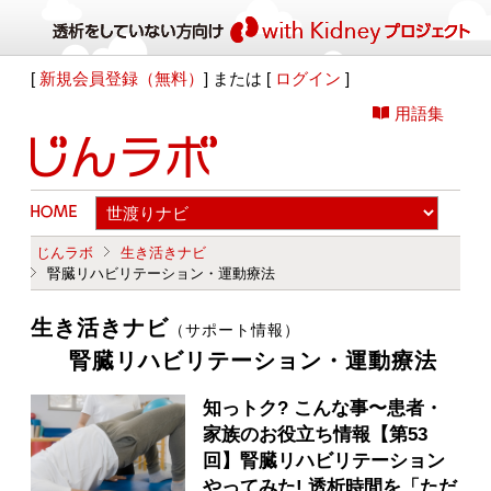
[
新規会員登録（無料）
] または [
ログイン
]
用語集
じんラボ
生き活きナビ
腎臓リハビリテーション・運動療法
生き活きナビ
（サポート情報）
腎臓リハビリテーション・運動療法
知っトク? こんな事〜患者・
家族のお役立ち情報【第53
回】腎臓リハビリテーション
やってみた! 透析時間を「ただ