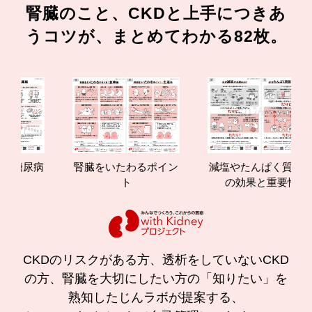
腎臓のこと、CKDと上手につきあ
うコツが、まとめてわかる82枚。
尿病
腎臓をいたわるポイン
減塩やたんぱく質管理
ト
の効果と重要性
CKDのリスクがある方、透析をしていないCKD
の方、腎臓を大切にしたい方の「知りたい」を
熟知したじんラボが提案する、