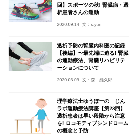
回】スポーツの秋! 腎臓病・透
析患者さんの運動
2020.09.14
文：s.yuri
透析予防の腎臓内科医の記録
【後編】〜最先端に迫る! 腎臓
の運動療法、腎臓リハビリテ
ーションについて
2020.03.09
文：森 維久郎
理学療法士ゆうぼーの じん
ラボ運動療法講座【第23回】
透析患者は早い段階から注意
を! ロコモティブシンドローム
の概念と予防