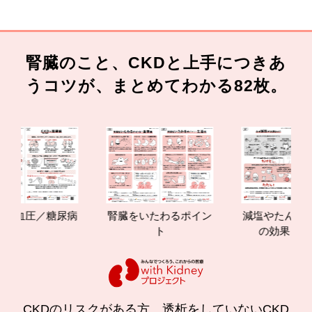
腎臓のこと、CKDと上手につきあ
うコツが、まとめてわかる82枚。
血圧／糖尿病
腎臓をいたわるポイン
減塩やたんぱく質
ト
の効果と重要性
CKDのリスクがある方、透析をしていないCKD