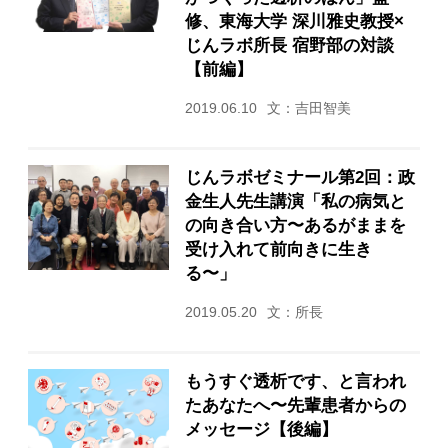
修、東海大学 深川雅史教授×
じんラボ所長 宿野部の対談
【前編】
2019.06.10
文：吉田智美
じんラボゼミナール第2回：政
金生人先生講演「私の病気と
の向き合い方〜あるがままを
受け入れて前向きに生き
る〜」
2019.05.20
文：所長
もうすぐ透析です、と言われ
たあなたへ〜先輩患者からの
メッセージ【後編】