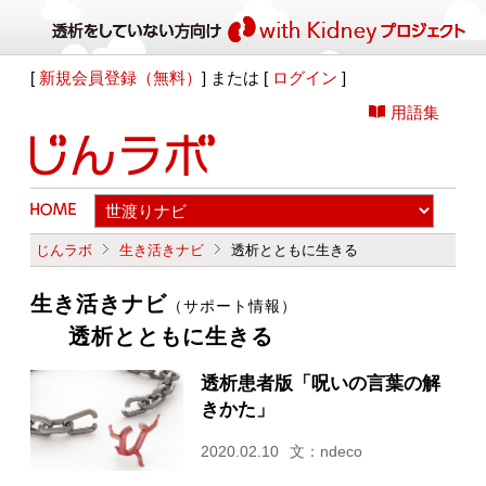
[
新規会員登録（無料）
] または [
ログイン
]
用語集
じんラボ
生き活きナビ
透析とともに生きる
生き活きナビ
（サポート情報）
透析とともに生きる
透析患者版「呪いの言葉の解
きかた」
2020.02.10
文：ndeco