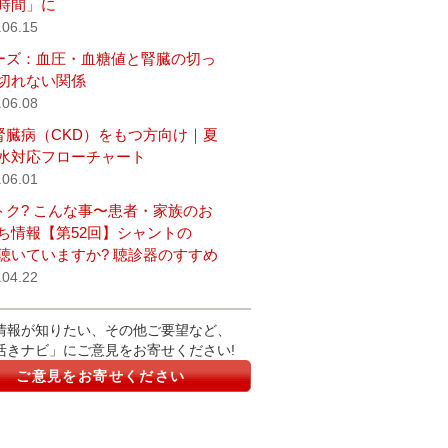
時間」に
.06.15
ーズ：血圧・血糖値と腎臓の切っ
切れない関係
.06.08
腎臓病（CKD）をもつ方向け｜夏
水対応フローチャート
.06.01
トク? こんな事〜患者・家族のお
ち情報【第52回】シャントの
聴いていますか? 聴診器のすすめ
.04.22
情報が知りたい、その他ご要望など、
活きナビ」にご意見をお寄せください!
ご意見をお寄せください