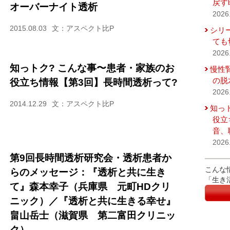
戻す
オーバーナイト透析
2026
2015.08.03
文：アスペクト比P
シリ
ても
2026
知っトク? こんな事〜患者・家族のお
慢性
の脱
役立ち情報【第3回】長時間透析って?
2026
2014.12.29
文：アスペクト比P
知っ
役立
音、
2026
第9回長時間透析研究会・透析患者か
こんな
らのメッセージ：『透析と共に生き
「生き
て』森本幸子（兵庫県 元町HDクリ
ニック）／『透析と共に生きる幸せ』
畠山岳士（滋賀県 第二富田クリニッ
ク）