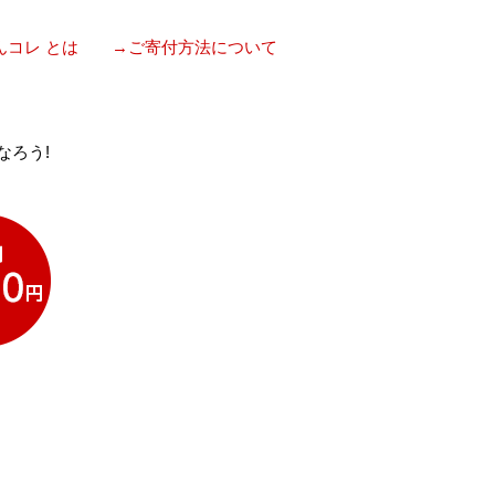
んコレ とは
→ご寄付方法について
なろう!
。