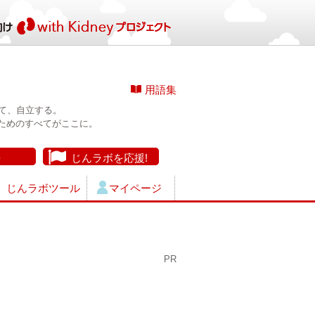
用語集
て、自立する。
ためのすべてがここに。
長
じんラボを応援!
じんラボツール
マイページ
PR