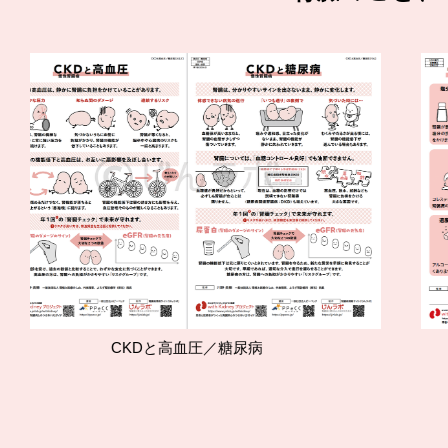
KDと高血圧／糖尿病
腎臓を