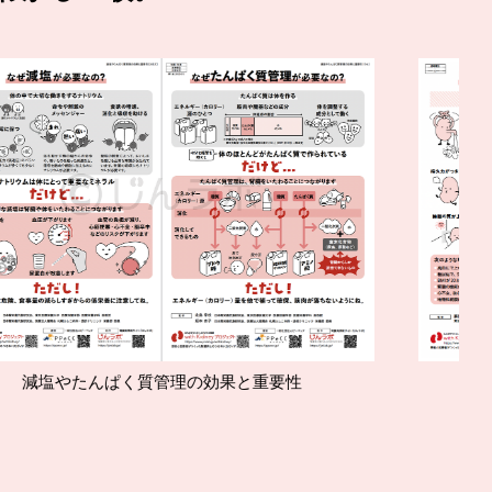
質管理の効果と重要性
腎臓の運動