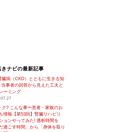
活きナビの最新記事
腎臓病（CKD）とともに生きる知
— 当事者の回答から見えた工夫と
レーミング
.07.27
トク? こんな事〜患者・家族のお
ち情報【第53回】腎臓リハビリ
ションやってみた! 透析時間を
だ過ごす時間」から「身体を取り