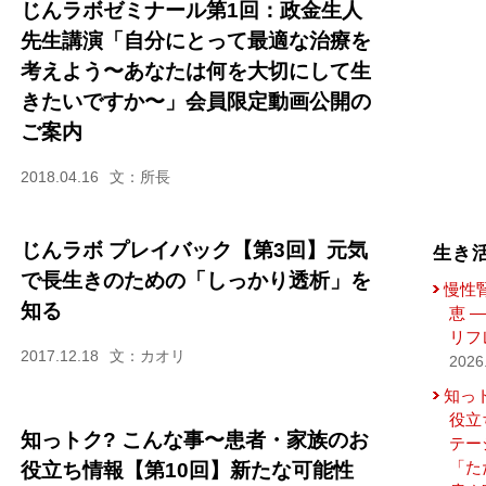
じんラボゼミナール第1回：政金生人
先生講演「自分にとって最適な治療を
考えよう〜あなたは何を大切にして生
きたいですか〜」会員限定動画公開の
ご案内
2018.04.16
文：所長
じんラボ プレイバック【第3回】元気
生き
で長生きのための「しっかり透析」を
慢性
知る
恵 
リフ
2017.12.18
文：カオリ
2026
知っ
役立
知っトク? こんな事〜患者・家族のお
テー
「た
役立ち情報【第10回】新たな可能性