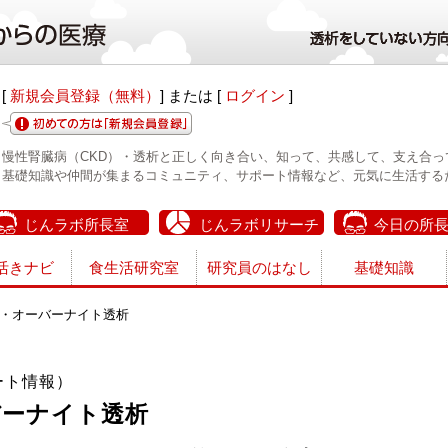
[
新規会員登録（無料）
] または [
ログイン
]
慢性腎臓病（CKD）・透析と正しく向き合い、知って、共感して、支え合っ
基礎知識や仲間が集まるコミュニティ、サポート情報など、元気に生活する
じんラボ所長室
じんラボリサーチ
今日の所
活きナビ
食生活研究室
研究員のはなし
基礎知識
・オーバーナイト透析
ート情報）
バーナイト透析