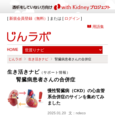
[
新規会員登録（無料）
] または [
ログイン
]
用語集
じんラボ
生き活きナビ
腎臓病患者さんの合併症
生き活きナビ
（サポート情報）
腎臓病患者さんの合併症
慢性腎臓病（CKD）の心血管
系合併症のサインを集めてみ
ました
2025.01.20
文：ndeco