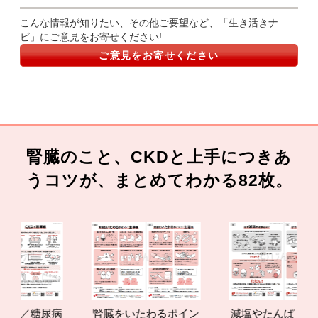
こんな情報が知りたい、その他ご要望など、「生き活きナ
ビ」にご意見をお寄せください!
ご意見をお寄せください
腎臓のこと、CKDと上手につきあ
うコツが、まとめてわかる82枚。
圧／糖尿病
腎臓をいたわるポイン
減塩やたんぱく質管