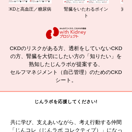
CKDと高血圧／糖尿病
腎臓をいたわるポイン
減塩や
ト
の効
CKDのリスクがある方、透析をしていないCKD
の方、腎臓を大切にしたい方の「知りたい」を
熟知したじんラボが提案する、
セルフマネジメント（自己管理）のためのCKD
シート。
じんラボを応援してください!
共に学び、支えあいながら、考え行動する仲間
「じんコレ（じんラボ コレクティブ）」になっ