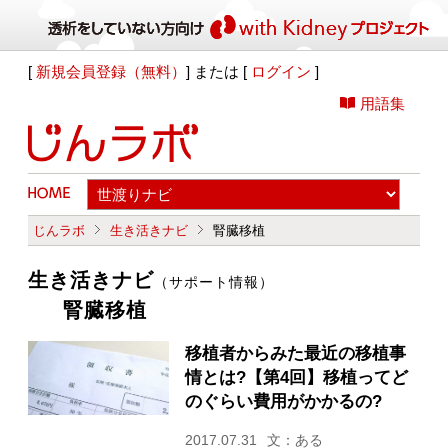
[
新規会員登録（無料）
] または [
ログイン
]
用語集
じんラボ
生き活きナビ
腎臓移植
生き活きナビ
（サポート情報）
腎臓移植
移植者からみた最近の移植事
情とは?【第4回】移植ってど
のぐらい費用がかかるの?
2017.07.31
文：ある