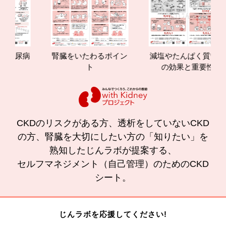
尿病
腎臓をいたわるポイン
減塩やたんぱく質管理
ト
の効果と重要性
CKDのリスクがある方、透析をしていないCKD
の方、腎臓を大切にしたい方の「知りたい」を
熟知したじんラボが提案する、
セルフマネジメント（自己管理）のためのCKD
シート。
じんラボを応援してください!