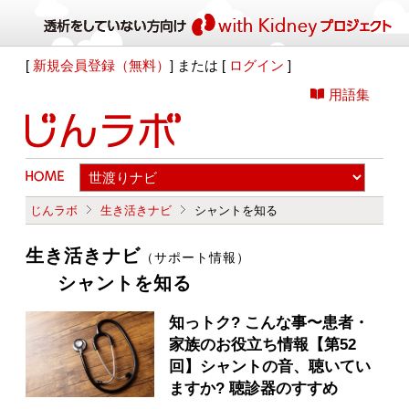
[
新規会員登録（無料）
] または [
ログイン
]
用語集
じんラボ
生き活きナビ
シャントを知る
生き活きナビ
（サポート情報）
シャントを知る
知っトク? こんな事〜患者・
家族のお役立ち情報【第52
回】シャントの音、聴いてい
ますか? 聴診器のすすめ