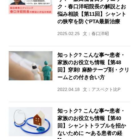
ク・春口洋昭院長の解説とお
悩み相談【第11回】シャント
の狭窄を防ぐPTA最新治療
2025.02.25
文：春口洋昭
知っトク? こんな事〜患者・
家族のお役立ち情報【第48
回】穿刺! 麻酔テープ剤・クリ
ームとの付き合い方
2022.04.18
文：アスペクト比P
知っトク? こんな事〜患者・
家族のお役立ち情報【第40
回】シャントトラブルを招か
ないために 〜ある患者の経