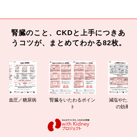
腎臓のこと、CKDと上手につきあ
うコツが、まとめてわかる82枚。
高血圧／糖尿病
腎臓をいたわるポイン
減塩やたんぱく
ト
の効果と重要